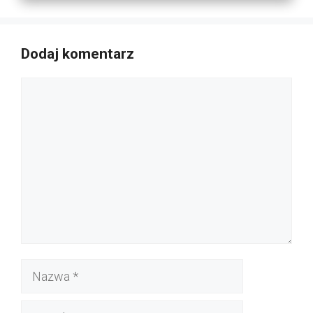
Dodaj komentarz
Komentarz
Nazwa
E-