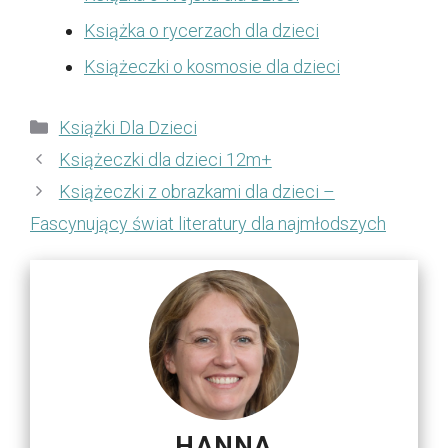
Książka o rycerzach dla dzieci
Książeczki o kosmosie dla dzieci
Kategorie
Książki Dla Dzieci
Książeczki dla dzieci 12m+
Książeczki z obrazkami dla dzieci –
Fascynujący świat literatury dla najmłodszych
HANNA