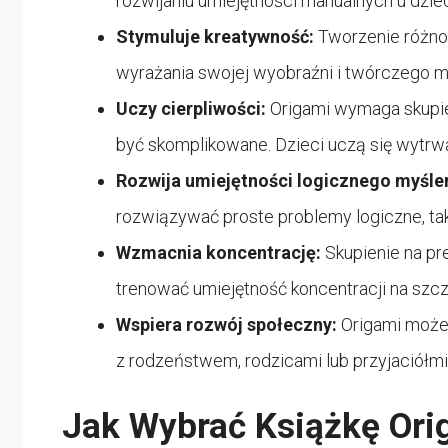
rozwijaniu umiejętności manualnych u dziec
Stymuluje kreatywność:
Tworzenie różno
wyrażania swojej wyobraźni i twórczego m
Uczy cierpliwości:
Origami wymaga skupien
być skomplikowane. Dzieci uczą się wytrwa
Rozwija umiejętności logicznego myśle
rozwiązywać proste problemy logiczne, tak
Wzmacnia koncentrację:
Skupienie na p
trenować umiejętność koncentracji na szc
Wspiera rozwój społeczny:
Origami może
z rodzeństwem, rodzicami lub przyjaciółm
Jak Wybrać Książkę Orig